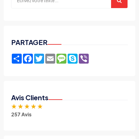
PARTAGER
Share
Facebook
Twitter
Email
Message
Skype
Viber
Avis Clients
★
★
★
★
★
257 Avis