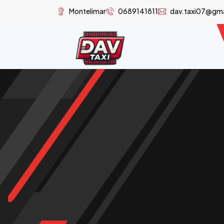
Montelimar
0689141811
dav.taxi07@gm