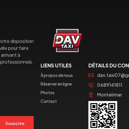
otre disposition
lle pour faire
arrivant à
professionnels.
LIENS UTILES
DÉTAILS DU CO
dav.taxi07@g
À propos de nous
Réserver en ligne
0689141811
Photos
Montelimar
Contact
Souscrire