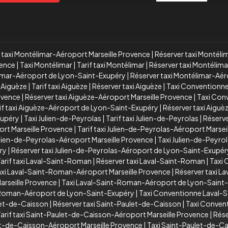
f taxi Montélimar-Aéroport Marseille Provence
|
Réserver taxi Montéli
vence
|
Taxi Montélimar
|
Tarif taxi Montélimar
|
Réserver taxi Montélima
élimar-Aéroport de Lyon-Saint-Exupéry
|
Réserver taxi Montélimar-Aé
 Aiguèze
|
Tarif taxi Aiguèze
|
Réserver taxi Aiguèze
|
Taxi Conventionne
rovence
|
Réserver taxi Aiguèze-Aéroport Marseille Provence
|
Taxi Con
if taxi Aiguèze-Aéroport de Lyon-Saint-Exupéry
|
Réserver taxi Aigu
xupéry
|
Taxi Julien-de-Peyrolas
|
Tarif taxi Julien-de-Peyrolas
|
Réserve
ort Marseille Provence
|
Tarif taxi Julien-de-Peyrolas-Aéroport Marsei
lien-de-Peyrolas-Aéroport Marseille Provence
|
Taxi Julien-de-Peyr
ry
|
Réserver taxi Julien-de-Peyrolas-Aéroport de Lyon-Saint-Exupér
arif taxi Laval-Saint-Roman
|
Réserver taxi Laval-Saint-Roman
|
Taxi
taxi Laval-Saint-Roman-Aéroport Marseille Provence
|
Réserver taxi L
rseille Provence
|
Taxi Laval-Saint-Roman-Aéroport de Lyon-Saint
t-Roman-Aéroport de Lyon-Saint-Exupéry
|
Taxi Conventionne Laval-
ulet-de-Caisson
|
Réserver taxi Saint-Paulet-de-Caisson
|
Taxi Conven
arif taxi Saint-Paulet-de-Caisson-Aéroport Marseille Provence
|
Rése
t-de-Caisson-Aéroport Marseille Provence
|
Taxi Saint-Paulet-de-C