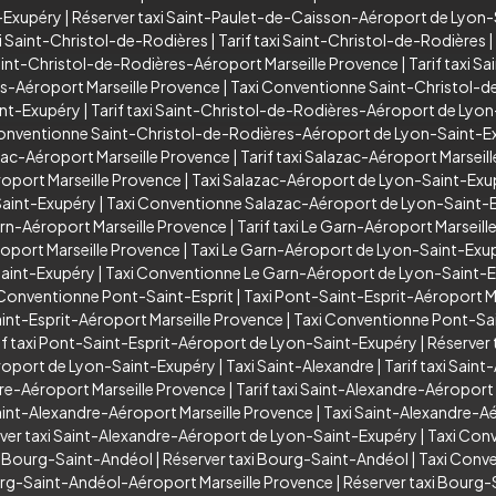
-Exupéry
|
Réserver taxi Saint-Paulet-de-Caisson-Aéroport de Lyon
i Saint-Christol-de-Rodières
|
Tarif taxi Saint-Christol-de-Rodières
|
aint-Christol-de-Rodières-Aéroport Marseille Provence
|
Tarif taxi 
es-Aéroport Marseille Provence
|
Taxi Conventionne Saint-Christol-d
int-Exupéry
|
Tarif taxi Saint-Christol-de-Rodières-Aéroport de Lyo
onventionne Saint-Christol-de-Rodières-Aéroport de Lyon-Saint-E
zac-Aéroport Marseille Provence
|
Tarif taxi Salazac-Aéroport Marseil
oport Marseille Provence
|
Taxi Salazac-Aéroport de Lyon-Saint-Exu
Saint-Exupéry
|
Taxi Conventionne Salazac-Aéroport de Lyon-Saint-
arn-Aéroport Marseille Provence
|
Tarif taxi Le Garn-Aéroport Marseil
oport Marseille Provence
|
Taxi Le Garn-Aéroport de Lyon-Saint-Exu
Saint-Exupéry
|
Taxi Conventionne Le Garn-Aéroport de Lyon-Saint-
 Conventionne Pont-Saint-Esprit
|
Taxi Pont-Saint-Esprit-Aéroport M
aint-Esprit-Aéroport Marseille Provence
|
Taxi Conventionne Pont-Sai
if taxi Pont-Saint-Esprit-Aéroport de Lyon-Saint-Exupéry
|
Réserver 
roport de Lyon-Saint-Exupéry
|
Taxi Saint-Alexandre
|
Tarif taxi Saint
dre-Aéroport Marseille Provence
|
Tarif taxi Saint-Alexandre-Aéroport
int-Alexandre-Aéroport Marseille Provence
|
Taxi Saint-Alexandre-A
ver taxi Saint-Alexandre-Aéroport de Lyon-Saint-Exupéry
|
Taxi Con
xi Bourg-Saint-Andéol
|
Réserver taxi Bourg-Saint-Andéol
|
Taxi Conv
ourg-Saint-Andéol-Aéroport Marseille Provence
|
Réserver taxi Bourg-