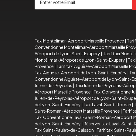
Taxi Montélimar-Aéroport Marseille Provence
|
Tari
Conventionne Montélimar-Aéroport Marseille Pro
Aéroport de Lyon-Saint-Exupéry
|
Tarif taxi Mont
Montélimar-Aéroport de Lyon-Saint-Exupéry
|
Taxi
Provence
|
Tarif taxi Aiguèze-Aéroport Marseille P
Taxi Aiguèze-Aéroport de Lyon-Saint-Exupéry
|
Tar
Conventionne Aiguèze-Aéroport de Lyon-Saint-E
Julien-de-Peyrolas
|
Taxi Julien-de-Peyrolas-Aérop
Aéroport Marseille Provence
|
Taxi Conventionne Ju
Julien-de-Peyrolas-Aéroport de Lyon-Saint-Exupé
de Lyon-Saint-Exupéry
|
Taxi Laval-Saint-Roman
|
T
Saint-Roman-Aéroport Marseille Provence
|
Tarif 
Taxi Conventionne Laval-Saint-Roman-Aéroport Ma
de Lyon-Saint-Exupéry
|
Réserver taxi Laval-Sain
Taxi Saint-Paulet-de-Caisson
|
Tarif taxi Saint-Pa