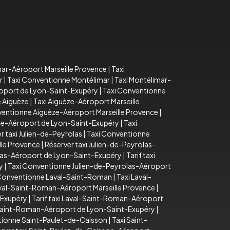
mar-Aéroport Marseille Provence
|
Taxi
r
|
Taxi Conventionne Montélimar
|
Taxi Montélimar-
roport de Lyon-Saint-Exupéry
|
Taxi Conventionne
 Aiguèze
|
Taxi Aiguèze-Aéroport Marseille
ventionne Aiguèze-Aéroport Marseille Provence
|
èze-Aéroport de Lyon-Saint-Exupéry
|
Taxi
r taxi Julien-de-Peyrolas
|
Taxi Conventionne
lle Provence
|
Réserver taxi Julien-de-Peyrolas-
olas-Aéroport de Lyon-Saint-Exupéry
|
Tarif taxi
y
|
Taxi Conventionne Julien-de-Peyrolas-Aéroport
 Conventionne Laval-Saint-Roman
|
Taxi Laval-
aval-Saint-Roman-Aéroport Marseille Provence
|
-Exupéry
|
Tarif taxi Laval-Saint-Roman-Aéroport
Saint-Roman-Aéroport de Lyon-Saint-Exupéry
|
tionne Saint-Paulet-de-Caisson
|
Taxi Saint-