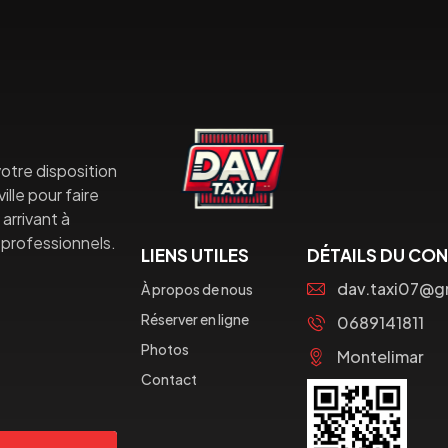
otre disposition
lle pour faire
arrivant à
professionnels.
LIENS UTILES
DÉTAILS DU CO
dav.taxi07@g
À propos de nous
Réserver en ligne
0689141811
Photos
Montelimar
Contact