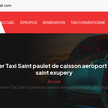
ail.com
ACCUEIL
À PROPOS
RESERVATION
TAXI CONVENTIONNÉ
r Taxi Saint paulet de caisson aeroport
saint exupery
Accueil
erver Taxi Saint paulet de caisson aeroport de lyon saint exu