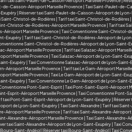
arif taxi Saint-Paulet-de-Caisson-Aéroport Marseille Provence
|
Rése
t-de-Caisson-Aéroport Marseille Provence
|
Taxi Saint-Paulet-de-C
-Exupéry
|
Réserver taxi Saint-Paulet-de-Caisson-Aéroport de Lyon
i Saint-Christol-de-Rodières
|
Tarif taxi Saint-Christol-de-Rodières
|
aint-Christol-de-Rodières-Aéroport Marseille Provence
|
Tarif taxi 
es-Aéroport Marseille Provence
|
Taxi Conventionne Saint-Christol-d
int-Exupéry
|
Tarif taxi Saint-Christol-de-Rodières-Aéroport de Lyo
onventionne Saint-Christol-de-Rodières-Aéroport de Lyon-Saint-E
zac-Aéroport Marseille Provence
|
Tarif taxi Salazac-Aéroport Marseil
oport Marseille Provence
|
Taxi Salazac-Aéroport de Lyon-Saint-Exu
Saint-Exupéry
|
Taxi Conventionne Salazac-Aéroport de Lyon-Saint-
arn-Aéroport Marseille Provence
|
Tarif taxi Le Garn-Aéroport Marseil
oport Marseille Provence
|
Taxi Le Garn-Aéroport de Lyon-Saint-Exu
Saint-Exupéry
|
Taxi Conventionne Le Garn-Aéroport de Lyon-Saint-
 Conventionne Pont-Saint-Esprit
|
Taxi Pont-Saint-Esprit-Aéroport M
aint-Esprit-Aéroport Marseille Provence
|
Taxi Conventionne Pont-Sai
if taxi Pont-Saint-Esprit-Aéroport de Lyon-Saint-Exupéry
|
Réserver 
roport de Lyon-Saint-Exupéry
|
Taxi Saint-Alexandre
|
Tarif taxi Saint
dre-Aéroport Marseille Provence
|
Tarif taxi Saint-Alexandre-Aéroport
int-Alexandre-Aéroport Marseille Provence
|
Taxi Saint-Alexandre-A
ver taxi Saint-Alexandre-Aéroport de Lyon-Saint-Exupéry
|
Taxi Con
xi Bourg-Saint-Andéol
|
Réserver taxi Bourg-Saint-Andéol
|
Taxi Conv