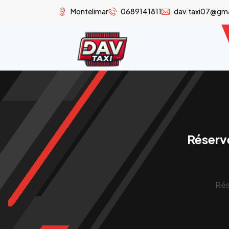
Montelimar
0689141811
dav.taxi07@gm
Réserve
Rés