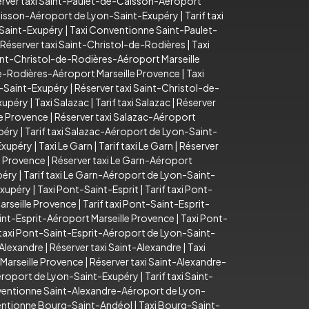
rver taxi Saint-Paulet-de-Caisson-Aéroport
aisson-Aéroport de Lyon-Saint-Exupéry
|
Tarif taxi
-Saint-Exupéry
|
Taxi Conventionne Saint-Paulet-
Réserver taxi Saint-Christol-de-Rodières
|
Taxi
Saint-Christol-de-Rodières-Aéroport Marseille
e-Rodières-Aéroport Marseille Provence
|
Taxi
n-Saint-Exupéry
|
Réserver taxi Saint-Christol-de-
xupéry
|
Taxi Salazac
|
Tarif taxi Salazac
|
Réserver
le Provence
|
Réserver taxi Salazac-Aéroport
péry
|
Tarif taxi Salazac-Aéroport de Lyon-Saint-
Exupéry
|
Taxi Le Garn
|
Tarif taxi Le Garn
|
Réserver
le Provence
|
Réserver taxi Le Garn-Aéroport
péry
|
Tarif taxi Le Garn-Aéroport de Lyon-Saint-
Exupéry
|
Taxi Pont-Saint-Esprit
|
Tarif taxi Pont-
arseille Provence
|
Tarif taxi Pont-Saint-Esprit-
nt-Esprit-Aéroport Marseille Provence
|
Taxi Pont-
taxi Pont-Saint-Esprit-Aéroport de Lyon-Saint-
-Alexandre
|
Réserver taxi Saint-Alexandre
|
Taxi
 Marseille Provence
|
Réserver taxi Saint-Alexandre-
éroport de Lyon-Saint-Exupéry
|
Tarif taxi Saint-
ventionne Saint-Alexandre-Aéroport de Lyon-
entionne Bourg-Saint-Andéol
|
Taxi Bourg-Saint-