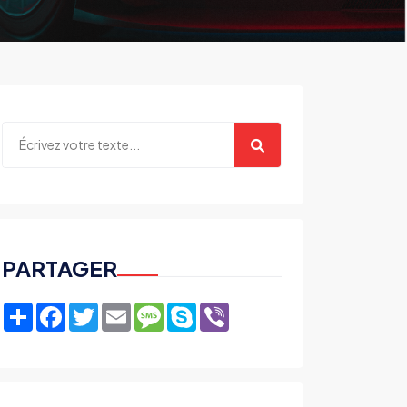
xupery
PARTAGER
Share
Facebook
Twitter
Email
Message
Skype
Viber