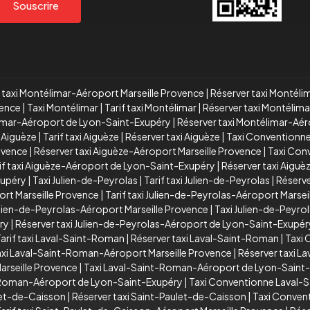
Souscrire
f taxi Montélimar-Aéroport Marseille Provence
|
Réserver taxi Montéli
vence
|
Taxi Montélimar
|
Tarif taxi Montélimar
|
Réserver taxi Montélima
élimar-Aéroport de Lyon-Saint-Exupéry
|
Réserver taxi Montélimar-Aé
 Aiguèze
|
Tarif taxi Aiguèze
|
Réserver taxi Aiguèze
|
Taxi Conventionne
rovence
|
Réserver taxi Aiguèze-Aéroport Marseille Provence
|
Taxi Con
if taxi Aiguèze-Aéroport de Lyon-Saint-Exupéry
|
Réserver taxi Aigu
xupéry
|
Taxi Julien-de-Peyrolas
|
Tarif taxi Julien-de-Peyrolas
|
Réserve
ort Marseille Provence
|
Tarif taxi Julien-de-Peyrolas-Aéroport Marsei
lien-de-Peyrolas-Aéroport Marseille Provence
|
Taxi Julien-de-Peyr
ry
|
Réserver taxi Julien-de-Peyrolas-Aéroport de Lyon-Saint-Exupér
arif taxi Laval-Saint-Roman
|
Réserver taxi Laval-Saint-Roman
|
Taxi
taxi Laval-Saint-Roman-Aéroport Marseille Provence
|
Réserver taxi L
rseille Provence
|
Taxi Laval-Saint-Roman-Aéroport de Lyon-Saint
t-Roman-Aéroport de Lyon-Saint-Exupéry
|
Taxi Conventionne Laval-
ulet-de-Caisson
|
Réserver taxi Saint-Paulet-de-Caisson
|
Taxi Conven